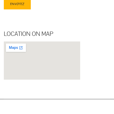
SOUSCRIRE À NOTRE NEWSLETTER
LOCATION ON MAP
Copyright 2021. Tout droit reservé
ENFANT EN OR INC.
Powered by Le